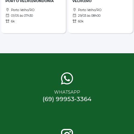
PORTO VELHO/RONDÔNIA
VELHO/RO
Porto Velho/RO
Porto Velho/RO
01/05 às 07h30
29/03 às 08h00
6k
60k
WHATSAPP
(69) 99953-3364