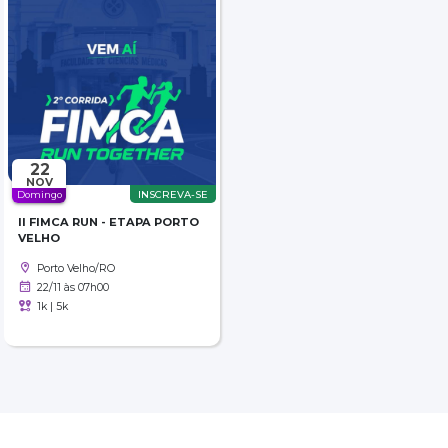
22
NOV
Domingo
INSCREVA-SE
II FIMCA RUN - ETAPA PORTO
VELHO
Porto Velho/RO
22/11 às 07h00
1k | 5k