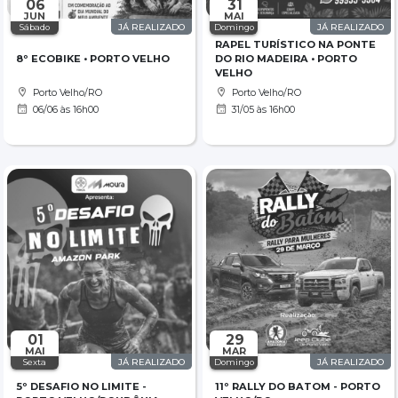
06
31
JUN
MAI
Sábado
JÁ REALIZADO
Domingo
JÁ REALIZADO
RAPEL TURÍSTICO NA PONTE
8º ECOBIKE • PORTO VELHO
DO RIO MADEIRA • PORTO
VELHO
Porto Velho/RO
Porto Velho/RO
06/06 às 16h00
31/05 às 16h00
01
29
MAI
MAR
Sexta
JÁ REALIZADO
Domingo
JÁ REALIZADO
5º DESAFIO NO LIMITE -
11º RALLY DO BATOM - PORTO