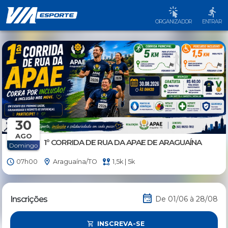
ORGANIZADOR
ENTRAR
30
AGO
1º CORRIDA DE RUA DA APAE DE ARAGUAÍNA
Domingo
07h00
Araguaína/TO
1,5k | 5k
Inscrições
De 01/06 à 28/08
INSCREVA-SE