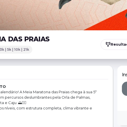
A DAS PRAIAS
Result
3k | 5k | 10k | 21k
In
/TO
alendário! A Meia Maratona das Praias chega à sua 5ª 
m percursos deslumbrantes pela Orla de Palmas, 
e Caju. 🌅🏃‍♂️
s níveis, com estrutura completa, clima vibrante e 