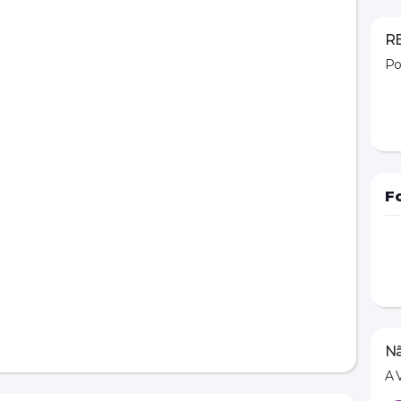
R
Po
F
Nã
A 