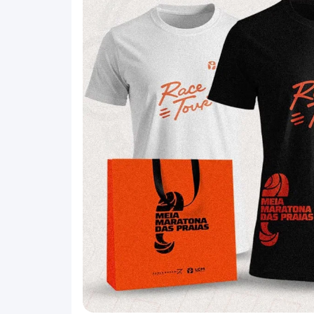
Vagas limitadas a 1.200 atletas
Inscrições online
💧 Estrutura completa
Postos de hidratação ao longo do percurso (
Ambulância e suporte médico
Segurança e sinalização
Sanitários na arena
📦 Entrega de kits
12 e 13 de junho (local a divulgar)
(Não haverá entrega no dia da prova)