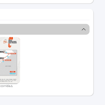
 corrida⚠️