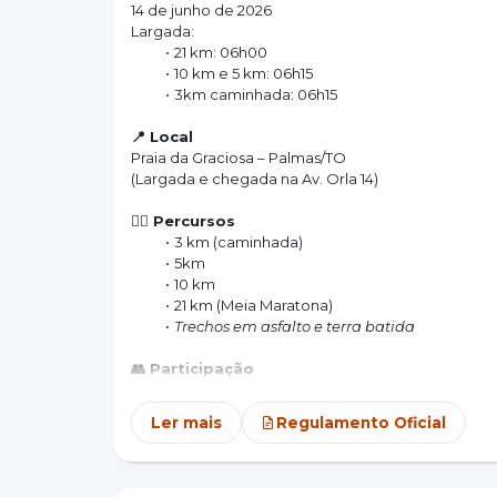
14 de junho de 2026
Largada:
21 km: 06h00
10 km e 5 km: 06h15
3km caminhada: 06h15
📍 Local
Praia da Graciosa – Palmas/TO
(Largada e chegada na Av. Orla 14)
🏃‍♀️ Percursos
3 km (caminhada)
5km
10 km
21 km (Meia Maratona)
Trechos em asfalto e terra batida
👥 Participação
3 km: livre
5 km: a partir de 14 anos
Ler mais
Regulamento Oficial
10 km: a partir de 16 anos
21 km: a partir de 18 anos
Menores com autorização