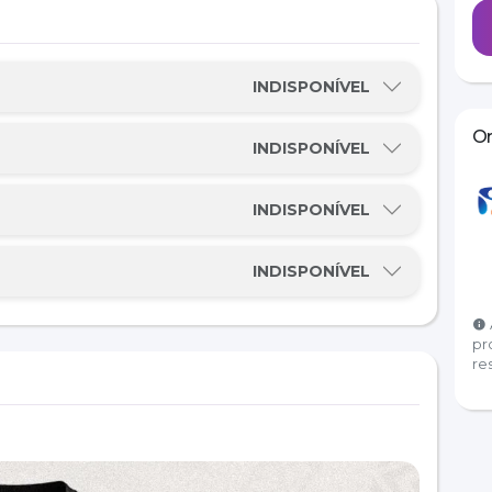
INDISPONÍVEL
Or
INDISPONÍVEL
INDISPONÍVEL
us (1º ao 5º)
INDISPONÍVEL
pr
re
rova, a premiação dobra!
 premiação geral e tempo líquido para as categorias.