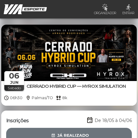
ORGANIZADOR
ENTRAR
06
JUN
CERRADO HYBRID CUP — HYROX SIMULATION
Sábado
06h30
Palmas/TO
8k
Inscrições
De 18/05 à 04/06
JÁ REALIZADO