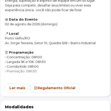
Energia, superação e espírito de equipe em um só lugar.
Seja para competir, desafiar seus limites ou viver essa 
experiência única...você não pode ficar de fora!
📅 
Data do Evento
02 de agosto de 2026 (domingo)
📍 
Local
Porto Velho/RO
Av. Jorge Teixeira, Setor 10, Quadra 528 – Bairro Industrial
⏰ 
Programação
• Concentração: 06h00
• Largada 5K e 10K: 06h30
• Corrida Kids: 08h00
• Premiação: 08h30
🏃 
Modalidades
• Corrida 5K
Ler mais
Regulamento Oficial
• Corrida 10K
• Corrida Kids
• Categoria Pelotão
• Categorias especiais para Bombeiros Militares, Segurança 
Modalidades
Pública e Forças Armadas