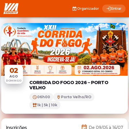
Organizador
Entrar
02
AGO
DOMINGO
CORRIDA DO FOGO 2026 – PORTO
VELHO
06h00
Porto Velho/RO
1k | 5k | 10k
Inscrições
De 09/05 à 16/07