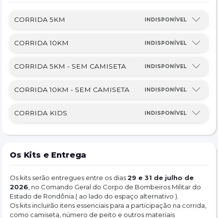
👟 
Categorias
CORRIDA 5KM
INDISPONÍVEL
O evento contará com disputas no masculino e feminino, 
incluindo:
• Público Geral
CORRIDA 10KM
INDISPONÍVEL
• Faixas etárias
• Segurança Pública e Forças Armadas
CORRIDA 5KM - SEM CAMISETA
INDISPONÍVEL
• Bombeiro Militar
• Pelotão com calça e coturno
CORRIDA 10KM - SEM CAMISETA
INDISPONÍVEL
🏅 
Premiação
💰 Mais de R$ 27 mil em premiações!
CORRIDA KIDS
INDISPONÍVEL
Haverá troféus, medalhas finisher e premiação em dinheiro via 
PIX para diversas categorias.
🎽 
Kit Atleta
Os Kits e Entrega
🔢 Número de peito
🎒Sacochila
Os kits serão entregues entre os dias 
29 e 31 de julho de 
🎽Camiseta oficial do evento
2026
, no Comando Geral do Corpo de Bombeiros Militar do 
Estado de Rondônia.( ao lado do espaço alternativo ).
A retirada dos kits acontecerá entre os dias:
Os kits incluirão itens essenciais para a participação na corrida, 
📦 29 a 31 de julho de 2026
como camiseta, número de peito e outros materiais 
🕗 Das 08h às 19h