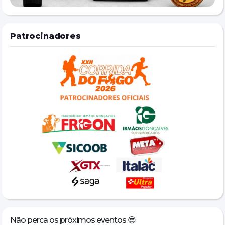
Bombeiros Militar de Rondônia.
👨‍💻Instagram: @fundacaoguardioesdavida.ro
Patrocinadores
https://www.instagram.com/fundacaoguardioesdavida.ro?
igsh=M2dwcXRzaXAxa3l6&utm_source=qr
Autorização modalidade 5 km para ( MENOR DE IDADE)
Link modelo: 
https://docs.google.com/document/d/1Taw8PBiHiC-
EQ__xUkW3B_tQHoauPtS8/edit
Encaminhar autorização no e-mail: fgv.cbmro@gmail.com
Não perca os próximos eventos 😎