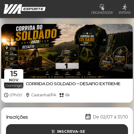
ORGANIZADOR
ENTRAR
15
NOV
CORRIDA DO SOLDADO – DESAFIO EXTREME
Domingo
07h00
Castanhal/PA
6k
Inscrições
De 02/07 à 31/10
INSCREVA-SE