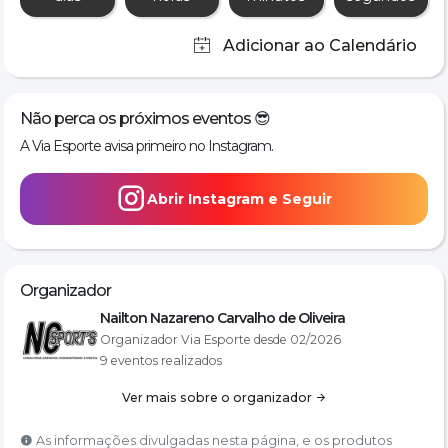
🥇 Troféu Top 3 Calça e Coturno
🥇 Troféu Top 3 Faixas Etárias
⏱️ Cronometragem Profissional
A prova contará com organização e cronometragem da 
NC 
Sports
, garantindo segurança, precisão e qualidade em toda 
a experiência.
Não perca os próximos eventos 😎
Seja você militar, atleta ou alguém em busca de um novo 
A Via Esporte avisa primeiro no Instagram.
desafio, esta é a oportunidade de provar que a determinação 
fala mais alto que qualquer obstáculo.
Abrir Instagram e Seguir
🎯 
Supere seus limites. Vença todos os obstáculos.
﻿MISSÃO DADA É MISSÃO CUMPRIDA!
 🔥
Organizador
Nailton Nazareno Carvalho de Oliveira
Organizador Via Esporte desde 02/2026
9 eventos realizados
Ver mais sobre o organizador
As informações divulgadas nesta página, e os produtos