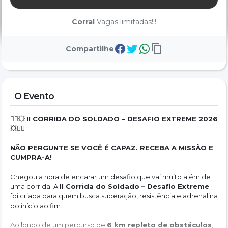
Corra!
Vagas limitadas!!!
Compartilhe
O Evento
🏃‍♂️💥 
II CORRIDA DO SOLDADO – DESAFIO EXTREME 2026
💥🏃‍♀️
NÃO PERGUNTE SE VOCÊ É CAPAZ. RECEBA A MISSÃO E 
CUMPRA-A!
Chegou a hora de encarar um desafio que vai muito além de 
uma corrida. A 
II Corrida do Soldado – Desafio Extreme
foi criada para quem busca superação, resistência e adrenalina 
do início ao fim.
Ao longo de um percurso de 
6 km repleto de obstáculos
, 