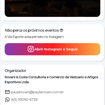
📍 Local: Dona Maria Lounge – Praia da Graciosa, Palmas/TO
📅 Data: 23 de maio de 2026
⏰ Horário: a partir das 17h
🎟 Vagas: 100 participantes
💰 Inscrição: R$ 39,90 + taxa
Não perca os próximos eventos 😎
A Via Esporte avisa primeiro no Instagram.
Abrir Instagram e Seguir
Organizador
Rovani & Costa Consultoria e Comercio de Vestuario e Artigos
Esportivos Ltda
paularovani@paularovani.com.br
(63) 99290-6738