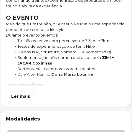
combinando treino, experimentação de produtos e um pós-
treino à altura da experiência.
O EVENTO
Mais do que um treinão, o Sunset Nike Run é uma experiência 
completa de corrida e lifestyle.
Durante o evento teremos:
Treinão coletivo com percursos de 3,5km e 7km
Testes de experimentação de tênis Nike
(Pegasus 41, Structure, Vomero 18 e Vomero Plus)
Suplementação pós-corrida oferecida pela 
ZIMI + 
JACAR Coxinhas
Sorteios exclusivos para os participantes
DJ e After Run no 
Dona Maria Lounge
INSCRIÇÕES
Ler mais
A participação no evento é paga
Valor: 
R$ 39,90 + taxa da plataforma
As inscrições são limitadas a 
100 participantes
A inscrição é obrigatória para participação no treinão
Modalidades
As vagas serão preenchidas conforme ordem de inscrição no 
site
O valor da inscrição dá direito a: