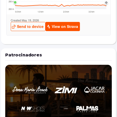
momento da experimentação, sendo que o 
número do tênis disponibilizado será o definido 
no ato da inscrição
PROGRAMAÇÃO PREVISTA
17h00 – Recepção dos participantes
17h15 – Aquecimento e preparação
17h30 – Início do Sunset Nike Run
Durante o evento – Experimentação Nike + hidratação
Após o treino – DJ, sorteios e After Run no Dona Maria 
Lounge, com promoções e combos especiais para os 
Patrocinadores
participantes
CONDIÇÕES DE PARTICIPAÇÃO
Ao realizar a inscrição, o participante declara que:
Está em condições físicas adequadas para a prática de 
atividade física
Participa do evento por sua própria responsabilidade
Autoriza o uso de sua imagem em fotos e vídeos captados 
durante o evento para fins de divulgação da PAULA ROVANI 
Sports, Nike e parceiros
﻿INFORMAÇÕES GERAIS