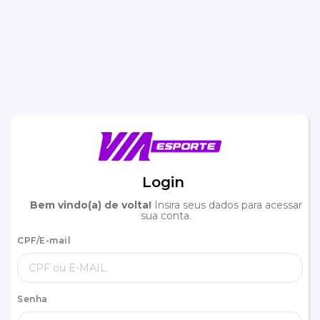
Login
Bem vindo(a) de volta!
Insira seus dados para acessar
sua conta.
CPF/E-mail
Senha