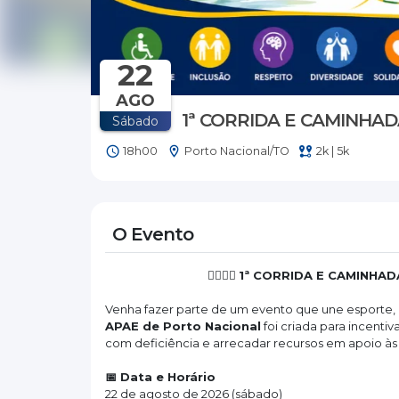
22
AGO
1ª CORRIDA E CAMINHA
Sábado
18h00
Porto Nacional/TO
2k | 5k
O Evento
🏃‍♀️🏃‍♂️ 
1ª CORRIDA E CAMINHA
Venha fazer parte de um evento que une esporte, i
APAE de Porto Nacional
 foi criada para incenti
com deficiência e arrecadar recursos em apoio às
📅 Data e Horário
22 de agosto de 2026 (sábado)