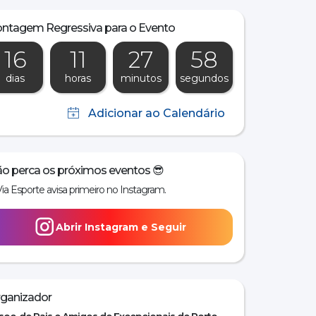
ntagem Regressiva para o Evento
16
11
27
57
dias
horas
minutos
segundos
o perca os próximos eventos 😎
Via Esporte avisa primeiro no Instagram.
Abrir Instagram e Seguir
ganizador