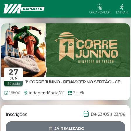
ORGANIZADOR
ENTRAR
27
JUN
1º CORRE JUNINO - RENASCER NO SERTÃO - CE
Sábado
16h00
Independência/CE
3k | 5k
Inscrições
De 23/05 à 23/06
JÁ REALIZADO