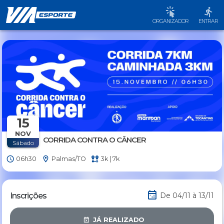
ORGANIZADOR
ENTRAR
15
NOV
CORRIDA CONTRA O CÂNCER
Sábado
06h30
Palmas/TO
3k | 7k
Inscrições
De 04/11 à 13/11
JÁ REALIZADO