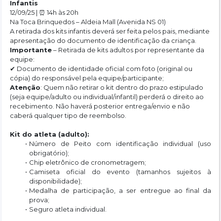
Prêmios simbólicos, como “Equipe Mais Animada”
Infantis
Formato da prova (infantil)
12/09/25 | ⏰ 14h às 20h
As distâncias serão de acordo com a faixa etária:
Na Toca Brinquedos – Aldeia Mall (Avenida NS 01)
3 e 4 anos: 50 Metros
A retirada dos kits infantis deverá ser feita pelos pais, mediante 
5 e 6 anos: 
100 Metros
apresentação do documento de identificação da criança.
7 e 8 anos: 
100 Metros
Importante
 – Retirada de kits adultos por representante da 
9 e 10 anos: 
300 Metros
equipe:
11 e 12 anos: 
400 Metros
✔ Documento de identidade oficial com foto (original ou 
13 e 14 anos: 
400 Metros
cópia) do responsável pela equipe/participante;
PCD
Atenção
: Quem não retirar o kit dentro do prazo estipulado 
3 a 6 anos: 50 metros
(seja equipe/adulto ou individual/infantil) perderá o direito ao 
7 a 10 anos: 100 metros
recebimento. Não haverá posterior entrega/envio e não 
11 a 14 anos: 100 metros
caberá qualquer tipo de reembolso.
Premiação
Medalha
Kit do atleta (adulto):
Informações adicionais
Número de Peito com identificação individual (uso 
Consulte o regulmento.
obrigatório);
Chip eletrônico de cronometragem;
Camiseta oficial do evento (tamanhos sujeitos à 
disponibilidade);
Medalha de participação, a ser entregue ao final da 
prova;
Seguro atleta individual.