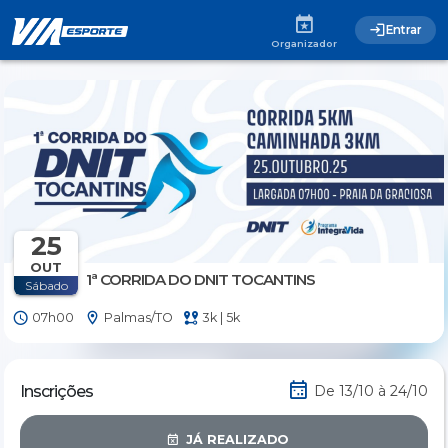
Entrar
Organizador
25
OUT
1ª CORRIDA DO DNIT TOCANTINS
Sábado
07h00
Palmas/TO
3k | 5k
Inscrições
De 13/10 à 24/10
JÁ REALIZADO