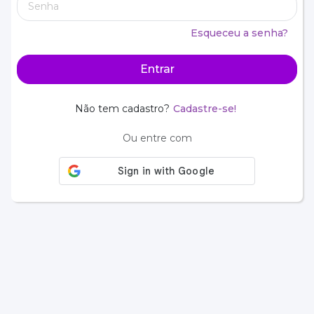
Esqueceu a senha?
Entrar
Não tem cadastro?
Cadastre-se!
Ou entre com