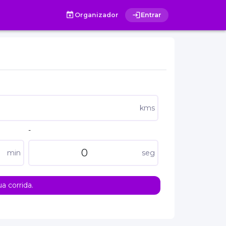
Organizador
Entrar
kms
-
min
seg
a corrida.