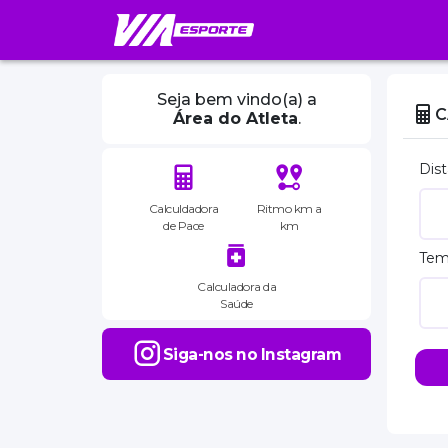
Seja bem vindo(a) a
C
Área do Atleta
.
Dist
Calculdadora
Ritmo km a
de Pace
km
Te
Calculadora da
Saúde
Siga-nos no Instagram