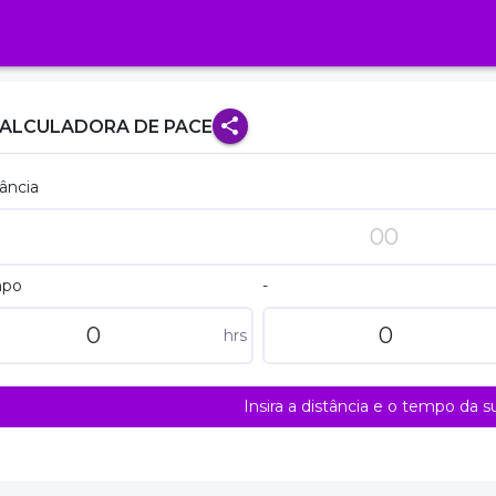
ALCULADORA DE PACE
ância
mpo
-
hrs
Insira a distância e o tempo da su