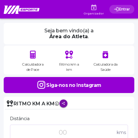
Entrar
Organizador
Seja bem vindo(a) a
Área do Atleta
.
Calculdadora
Ritmo km a
Calculadora da
de Pace
km
Saúde
Siga-nos no Instagram
RITMO KM A KM
Distância
kms