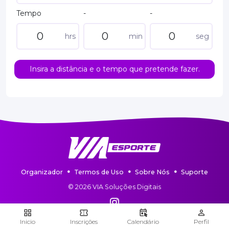
Tempo
-
-
hrs
min
seg
Insira a distância e o tempo que pretende fazer.
Organizador
Termos de Uso
Sobre Nós
Suporte
© 2026 VIA Soluções Digitais
Inicio
Inscrições
Calendário
Perfil